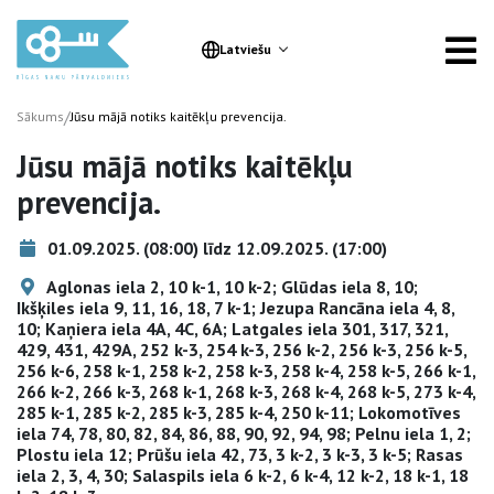
Latviešu
/
Sākums
Jūsu mājā notiks kaitēkļu prevencija.
Jūsu mājā notiks kaitēkļu
prevencija.
01.09.2025. (08:00) līdz 12.09.2025. (17:00)
Aglonas iela 2, 10 k-1, 10 k-2; Glūdas iela 8, 10;
Ikšķiles iela 9, 11, 16, 18, 7 k-1; Jezupa Rancāna iela 4, 8,
10; Kaņiera iela 4A, 4C, 6A; Latgales iela 301, 317, 321,
429, 431, 429A, 252 k-3, 254 k-3, 256 k-2, 256 k-3, 256 k-5,
256 k-6, 258 k-1, 258 k-2, 258 k-3, 258 k-4, 258 k-5, 266 k-1,
266 k-2, 266 k-3, 268 k-1, 268 k-3, 268 k-4, 268 k-5, 273 k-4,
285 k-1, 285 k-2, 285 k-3, 285 k-4, 250 k-11; Lokomotīves
iela 74, 78, 80, 82, 84, 86, 88, 90, 92, 94, 98; Pelnu iela 1, 2;
Plostu iela 12; Prūšu iela 42, 73, 3 k-2, 3 k-3, 3 k-5; Rasas
iela 2, 3, 4, 30; Salaspils iela 6 k-2, 6 k-4, 12 k-2, 18 k-1, 18