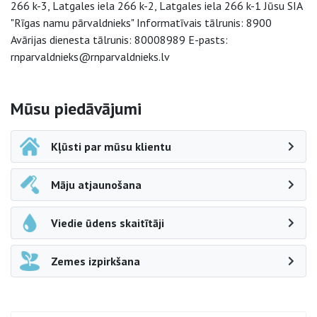
266 k-3, Latgales iela 266 k-2, Latgales iela 266 k-1 Jūsu SIA
"Rīgas namu pārvaldnieks" Informatīvais tālrunis: 8900
Avārijas dienesta tālrunis: 80008989 E-pasts:
rnparvaldnieks@rnparvaldnieks.lv
Sāna navigācija
Mūsu piedāvājumi
Kļūsti par mūsu klientu
Māju atjaunošana
Viedie ūdens skaitītāji
Zemes izpirkšana