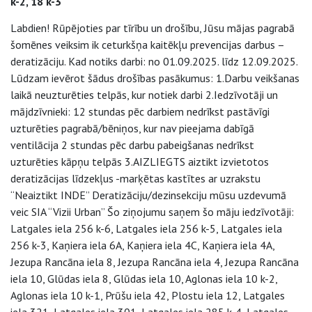
k-2, 18 k-3
Labdien! Rūpējoties par tīrību un drošību, Jūsu mājas pagrabā
šomēnes veiksim ik ceturkšņa kaitēkļu prevencijas darbus –
deratizāciju. Kad notiks darbi: no 01.09.2025. līdz 12.09.2025.
Lūdzam ievērot šādus drošības pasākumus: 1.Darbu veikšanas
laikā neuzturēties telpās, kur notiek darbi 2.Iedzīvotāji un
mājdzīvnieki: 12 stundas pēc darbiem nedrīkst pastāvīgi
uzturēties pagrabā/bēniņos, kur nav pieejama dabīgā
ventilācija 2 stundas pēc darbu pabeigšanas nedrīkst
uzturēties kāpņu telpās 3.AIZLIEGTS aiztikt izvietotos
deratizācijas līdzekļus -marķētas kastītes ar uzrakstu
“Neaiztikt INDE” Deratizāciju/dezinsekciju mūsu uzdevumā
veic SIA “Vizii Urban” Šo ziņojumu saņem šo māju iedzīvotāji:
Latgales iela 256 k-6, Latgales iela 256 k-5, Latgales iela
256 k-3, Kaņiera iela 6A, Kaņiera iela 4C, Kaņiera iela 4A,
Jezupa Rancāna iela 8, Jezupa Rancāna iela 4, Jezupa Rancāna
iela 10, Glūdas iela 8, Glūdas iela 10, Aglonas iela 10 k-2,
Aglonas iela 10 k-1, Prūšu iela 42, Plostu iela 12, Latgales