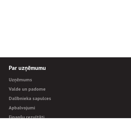
Par uzņēmumu
Uzņēmums
Valde un padome
Dalībnieka sapulces
Apbalvojumi
Finanšu rezultāti