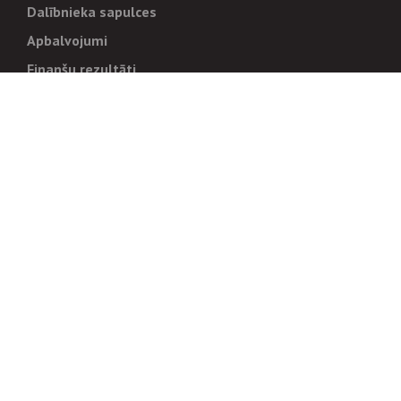
Dalībnieka sapulces
Apbalvojumi
Finanšu rezultāti
Pārvaldība
Stratēģija un mērķi
Politikas un kārtības
Trauksmes cēlējiem
Korupcijas novēršana
Tiesiskais regulējums
Sadarbības partneriem
Iepirkumi
Izsoles
Zemes īpašniekiem