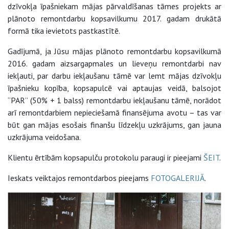
dzīvokļa īpašniekam mājas pārvaldīšanas tāmes projekts ar
plānoto remontdarbu kopsavilkumu 2017. gadam drukātā
formā tika ievietots pastkastītē.
Gadījumā, ja Jūsu mājas plānoto remontdarbu kopsavilkumā
2016. gadam aizsargapmales un lieveņu remontdarbi nav
iekļauti, par darbu iekļaušanu tāmē var lemt mājas dzīvokļu
īpašnieku kopība, kopsapulcē vai aptaujas veidā, balsojot
“PAR” (50% + 1 balss) remontdarbu iekļaušanu tāmē, norādot
arī remontdarbiem nepieciešamā finansējuma avotu – tas var
būt gan mājas esošais finanšu līdzekļu uzkrājums, gan jauna
uzkrājuma veidošana.
Klientu ērtībām kopsapulču protokolu paraugi ir pieejami
ŠEIT
.
Ieskats veiktajos remontdarbos pieejams
FOTOGALERIJĀ
.