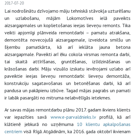
2017-07-20
Lai nodrošinātu dzīvojamo māju tehniskā stāvokļa uzturēšanu
un uzlabošanu, mājām Lokomotīves ielā paveikts
aizsargapmales un koplietošanas ieejas lieveņu remonts. Tika
veikti apjomīgi plānveida remontdarbi – pamatu atrakšana,
demontēta novecojušā aizsargapmale, izveidota smilšu un
šķembu pamatkārta, kā arī ieklāta jauna betona
aizsargapmale. Paveikti arī ēku cokola virsmas remonta darbi,
tai skaitā attīrīšanas, gruntēšanas, izlīdzināšanas un
krāsošanas darbi. Māju vizuālo izskatu ievērojami uzlabo arī
paveiktie ieejas lieveņu remontdarbi: lieveņu demontāža,
konstrukciju sagatavošanas un betonēšanas darbi, kā arī
pandusa un pakāpienu izbūve. Tagad mājas pagrabs un pamati
ir labāk pasargāti no mitruma nelabvēlīgās ietekmes.
Ar savas mājas remontdarbu plānu 2017. gadam ikviens klients
var iepazīties savā
www.e-parvaldnieks.lv
profilā, kā arī
klātienē jebkurā no uzņēmuma
10 klientu apkalpošanas
centriem
visā Rīgā. Atgādinām, ka 2016. gada oktobrī ikvienam