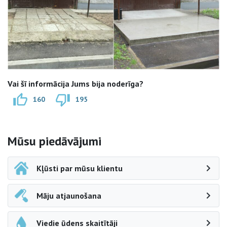
Vai šī informācija Jums bija noderīga?
160
195
Sāna navigācija
Mūsu piedāvājumi
Kļūsti par mūsu klientu
Māju atjaunošana
Viedie ūdens skaitītāji