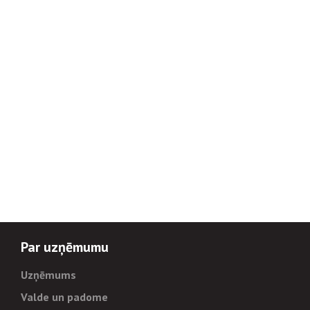
Par uzņēmumu
Uzņēmums
Valde un padome