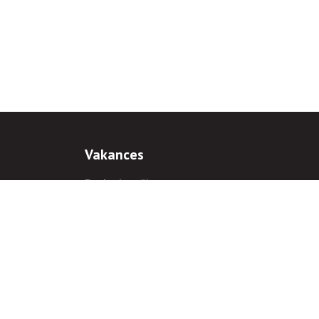
Vakances
Darba iespējas
Prakses iespējas
antiem