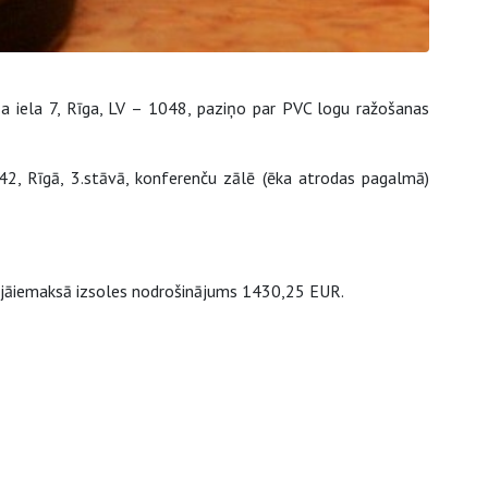
ņa iela 7, Rīga, LV – 1048, paziņo par PVC logu ražošanas
 42, Rīgā, 3.stāvā, konferenču zālē (ēka atrodas pagalmā)
, jāiemaksā izsoles nodrošinājums 1430,25 EUR.