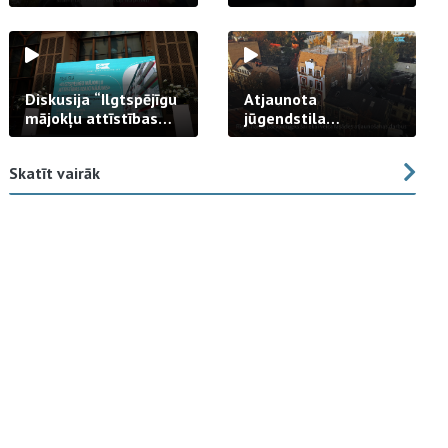
strādā praksē
Diskusija “Ilgtspējīgu
Atjaunota
mājokļu attīstības
jūgendstila
izaicinājums”
arhitektūras pērles
fasāde Tallinas ielā
Skatīt vairāk
23