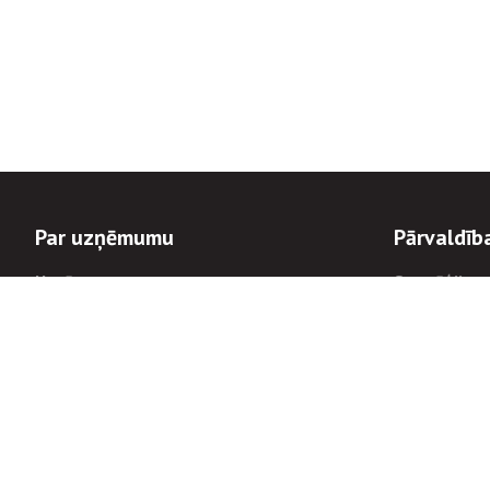
Par uzņēmumu
Pārvaldīb
Uzņēmums
Stratēģija u
Valde un padome
Politikas un
Dalībnieka sapulces
Trauksmes c
Apbalvojumi
Korupcijas 
Finanšu rezultāti
Tiesiskais 