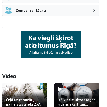
Zemes izpirkšana
Video
Ceļā uz renovāciju:
Kā viedie ultraskaņas
nams Slāvu ielā 25A
ūdens skaitītāji