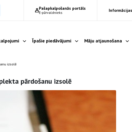
Pašapkalpošanās portāls
Informācijas
E-pārvaldnieks
alpojumi
Īpašie piedāvājumi
Māju atjaunošana
Parādīt apakšizvēlni
Parādīt apakšizvēlni
Pa
anu izsolē
plekta pārdošanu izsolē