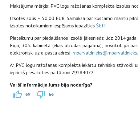
Maksājuma mērķis: PVC logu ražošanas komplekta izsoles no
Izsoles solis – 50,00 EUR. Samaksa par kustamo mantu pilnā a
izsoles noteikumiem iespējams iepazīties
ŠEIT
.
Pieteikumu par piedalīšanos izsolē jāiesniedz līdz 2014.gada 
Rīgā, 303. kabinetā (ēkas atrodas pagalmā), nosūtot pa pas
elektroniski uz e-pasta adresi:
rnparvaldnieks@rnparvaldnieks.
Ar PVC logu ražošanas komplekta iekārtu tehnisko stāvokli un
iepriekš piesakoties pa tālruni 29284072.
Vai šī informācija Jums bija noderīga?
69
66