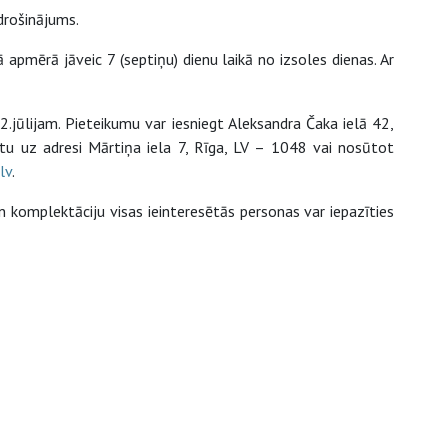
drošinājums.
pmērā jāveic 7 (septiņu) dienu laikā no izsoles dienas. Ar
2.jūlijam. Pieteikumu var iesniegt Aleksandra Čaka ielā 42,
tu uz adresi Mārtiņa iela 7, Rīga, LV – 1048 vai nosūtot
lv
.
 komplektāciju visas ieinteresētās personas var iepazīties