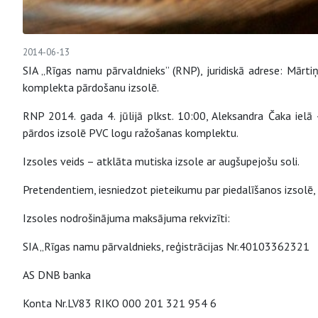
2014-06-13
SIA „Rīgas namu pārvaldnieks” (RNP), juridiskā adrese: Mārti
komplekta pārdošanu izsolē.
RNP 2014. gada 4. jūlijā plkst. 10:00, Aleksandra Čaka ielā
pārdos izsolē PVC logu ražošanas komplektu.
Izsoles veids – atklāta mutiska izsole ar augšupejošu soli.
Pretendentiem, iesniedzot pieteikumu par piedalīšanos izsolē
Izsoles nodrošinājuma maksājuma rekvizīti:
SIA „Rīgas namu pārvaldnieks, reģistrācijas Nr.40103362321
AS DNB banka
Konta Nr.LV83 RIKO 000 201 321 954 6