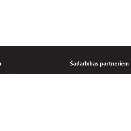
a
Sadarbības partneriem
n mērķi
Iepirkumi
 kārtības
Izsoles
ēlējiem
Zemes īpašniekiem
novēršana
Elektronisko sakaru komers
regulējums
Norēķinu informācija