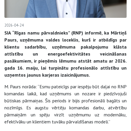
2026-04-24
SIA “Rīgas namu pārvaldnieks” (RNP) informē, ka Mārtiņš
Paurs, uzņēmuma valdes loceklis, kurš ir atbildīgs par
klientu sadarbību, uzņēmuma pakalpojumu klāsta
attīstību un energoefektivitātes veicināšanas
pasākumiem, ir pieņēmis lēmumu atstāt amatu ar 2026.
gada 16. maiju, lai turpinātu profesionālo attīstību un
uzņemtos jaunus karjeras izaicinājumus.
M. Paurs norāda: “Esmu pateicīgs par iespēju būt daļai no RNP
komandas laikā, kad uzņēmums un nozare ir piedzīvojuši
būtiskas pārmaiņas. Šis periods ir bijis profesionāli bagāts un
nozīmīgs. Es augstu vērtēju komandas darbu, atvērtību
pārmaiņām un spēju virzīt uzņēmumu uz modernāku,
efektīvāku un klientiem tuvāku pārvaldīšanas modeli.”