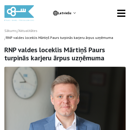
Latviešu
/
Sākums
Aktualitātes
/
RNP valdes loceklis Mārtiņš Paurs turpinās karjeru ārpus uzņēmuma
RNP valdes loceklis Mārtiņš Paurs
turpinās karjeru ārpus uzņēmuma