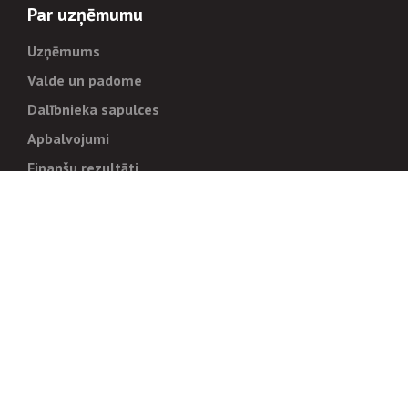
Par uzņēmumu
Uzņēmums
Valde un padome
Dalībnieka sapulces
Apbalvojumi
Finanšu rezultāti
Pārvaldība
Stratēģija un mērķi
Politikas un kārtības
Trauksmes cēlējiem
Korupcijas novēršana
Tiesiskais regulējums