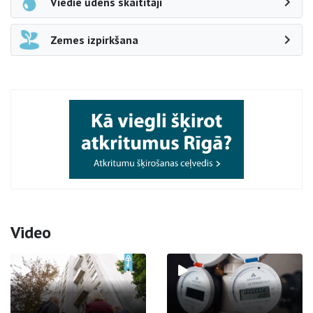
Viedie ūdens skaitītāji
Zemes izpirkšana
Video