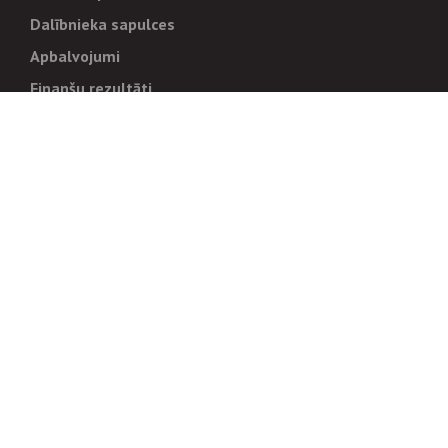
Dalībnieka sapulces
Apbalvojumi
Finanšu rezultāti
Pārvaldība
Stratēģija un mērķi
Politikas un kārtības
Trauksmes cēlējiem
Korupcijas novēršana
Tiesiskais regulējums
Sadarbības partneriem
Iepirkumi
Izsoles