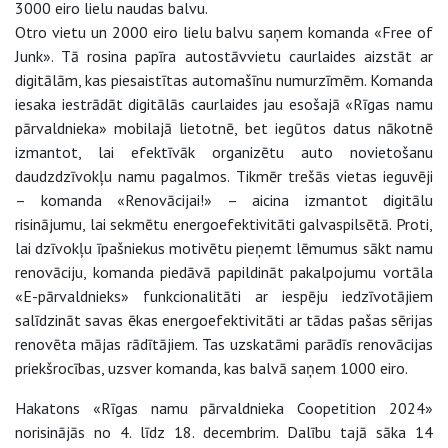
3000 eiro lielu naudas balvu.
Otro vietu un 2000 eiro lielu balvu saņem komanda «Free of
Junk». Tā rosina papīra autostāvvietu caurlaides aizstāt ar
digitālām, kas piesaistītas automašīnu numurzīmēm. Komanda
iesaka iestrādāt digitālās caurlaides jau esošajā «Rīgas namu
pārvaldnieka» mobilajā lietotnē, bet iegūtos datus nākotnē
izmantot, lai efektīvāk organizētu auto novietošanu
daudzdzīvokļu namu pagalmos. Tikmēr trešās vietas ieguvēji
– komanda «Renovācijai!» – aicina izmantot digitālu
risinājumu, lai sekmētu energoefektivitāti galvaspilsētā. Proti,
lai dzīvokļu īpašniekus motivētu pieņemt lēmumus sākt namu
renovāciju, komanda piedāvā papildināt pakalpojumu vortāla
«E-pārvaldnieks» funkcionalitāti ar iespēju iedzīvotājiem
salīdzināt savas ēkas energoefektivitāti ar tādas pašas sērijas
renovēta mājas rādītājiem. Tas uzskatāmi parādīs renovācijas
priekšrocības, uzsver komanda, kas balvā saņem 1000 eiro.
Hakatons «Rīgas namu pārvaldnieka Coopetition 2024»
norisinājās no 4. līdz 18. decembrim. Dalību tajā sāka 14