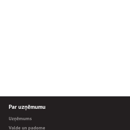
Par uzņēmumu
Uzņēmums
Valde un padome