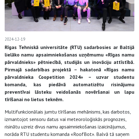
2024-12-19
Rīgas Tehniskā universitāte (RTU) sadarbosies ar Baltijā
lielāko namu apsaimniekošanas uzņēmumu «Rīgas namu
pārvaldnieks» pētniecībā, studijās un inovāciju attīstībā.
Pirmajā sadarbības projektā – hakatonā «Rīgas namu
pārvaldnieka Coopetition 2024» – uzvar studentu
komanda, kas piedāvā automatizētu risinājumu
preventīvai lāsteku veidošanās novēršanai un lapu
tīrīšanai no lietus teknēm.
Multifunkcionālais jumtu tīrīšanas mehānisms, kas darbotos,
izmantojot sensoru datus vai meteoroloģiskās prognozes,
risinātu uzreiz divus namu apsaimniekošanas izaicinājumus,
norāda RTU studentu komanda «RoofBot». Balvā tā saņem