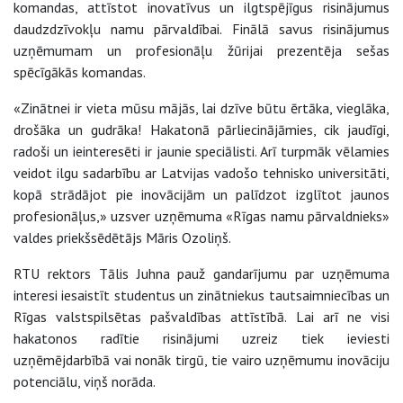
komandas, attīstot inovatīvus un ilgtspējīgus risinājumus
daudzdzīvokļu namu pārvaldībai. Finālā savus risinājumus
uzņēmumam un profesionāļu žūrijai prezentēja sešas
spēcīgākās komandas.
«Zinātnei ir vieta mūsu mājās, lai dzīve būtu ērtāka, vieglāka,
drošāka un gudrāka! Hakatonā pārliecinājāmies, cik jaudīgi,
radoši un ieinteresēti ir jaunie speciālisti. Arī turpmāk vēlamies
veidot ilgu sadarbību ar Latvijas vadošo tehnisko universitāti,
kopā strādājot pie inovācijām un palīdzot izglītot jaunos
profesionāļus,» uzsver uzņēmuma «Rīgas namu pārvaldnieks»
valdes priekšsēdētājs Māris Ozoliņš.
RTU rektors Tālis Juhna pauž gandarījumu par uzņēmuma
interesi iesaistīt studentus un zinātniekus tautsaimniecības un
Rīgas valstspilsētas pašvaldības attīstībā. Lai arī ne visi
hakatonos radītie risinājumi uzreiz tiek ieviesti
uzņēmējdarbībā vai nonāk tirgū, tie vairo uzņēmumu inovāciju
potenciālu, viņš norāda.