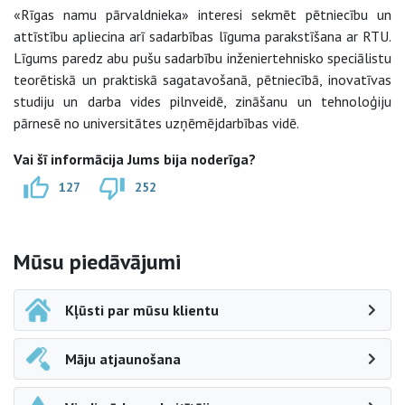
«Rīgas namu pārvaldnieka» interesi sekmēt pētniecību un
attīstību apliecina arī sadarbības līguma parakstīšana ar RTU.
Līgums paredz abu pušu sadarbību inženiertehnisko speciālistu
teorētiskā un praktiskā sagatavošanā, pētniecībā, inovatīvas
studiju un darba vides pilnveidē, zināšanu un tehnoloģiju
pārnesē no universitātes uzņēmējdarbības vidē.
Vai šī informācija Jums bija noderīga?
127
252
Sāna navigācija
Mūsu piedāvājumi
Kļūsti par mūsu klientu
Māju atjaunošana