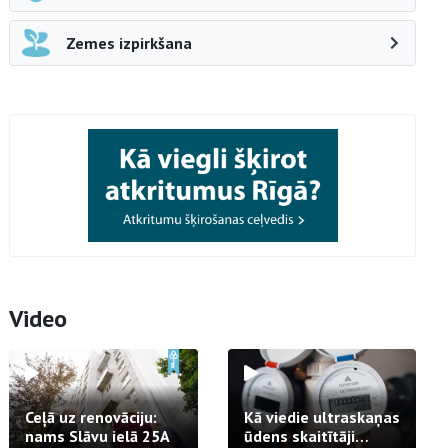
Zemes izpirkšana
Video
Ceļā uz renovāciju:
Kā viedie ultraskaņas
nams Slāvu ielā 25A
ūdens skaitītāji