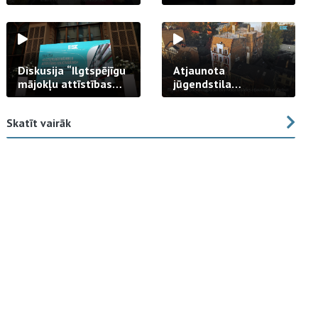
strādā praksē
Diskusija “Ilgtspējīgu
Atjaunota
mājokļu attīstības
jūgendstila
izaicinājums”
arhitektūras pērles
fasāde Tallinas ielā
Skatīt vairāk
23