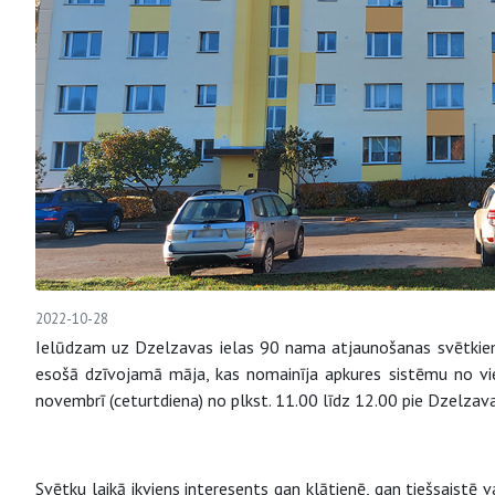
2022-10-28
Ielūdzam uz Dzelzavas ielas 90 nama atjaunošanas svētkie
esošā dzīvojamā māja, kas nomainīja apkures sistēmu no vie
novembrī (ceturtdiena) no plkst. 11.00 līdz 12.00 pie Dzelzav
Svētku laikā ikviens interesents gan klātienē, gan tiešsaistē