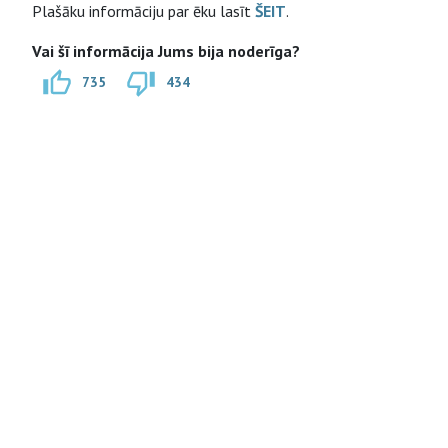
Plašāku informāciju par ēku lasīt
ŠEIT
.
Vai šī informācija Jums bija noderīga?
735
434