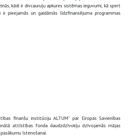
zinās, kādi ir divcauruļu apkures sistēmas ieguvumi, kā spert
di ir pieejamās un gaidāmās līdzfinansējuma programmas
tības finanšu institūciju ALTUM” par Eiropas Savienības
onālā attīstības fonda daudzdzīvokļu dzīvojamās mājas
s pasākumu īstenošanai.