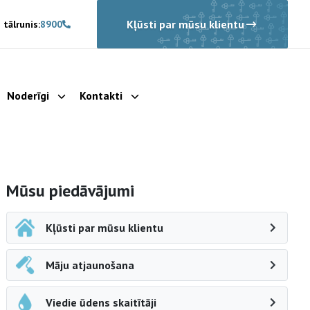
Kļūsti par mūsu klientu
 tālrunis:
8900
Noderīgi
Kontakti
rādīt apakšizvēlni
Parādīt apakšizvēlni
Parādīt apakšizvēlni
Sāna navigācija
Mūsu piedāvājumi
Kļūsti par mūsu klientu
Māju atjaunošana
Viedie ūdens skaitītāji