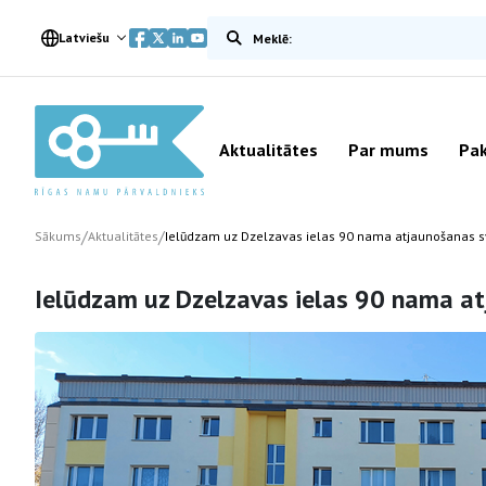
Meklēt vietnē
Latviešu
Aktualitātes
Par mums
Pak
/
/
Sākums
Aktualitātes
Ielūdzam uz Dzelzavas ielas 90 nama atjaunošanas 
Ielūdzam uz Dzelzavas ielas 90 nama a