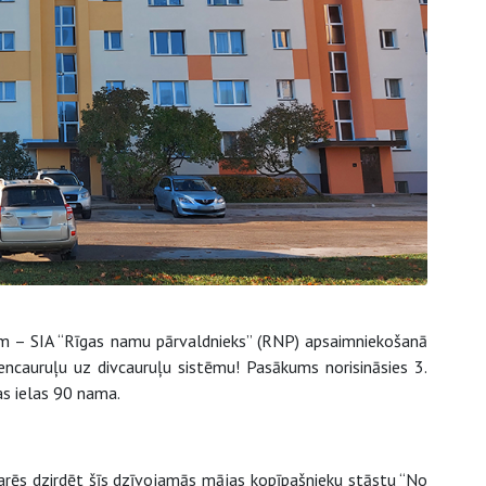
m – SIA “Rīgas namu pārvaldnieks” (RNP) apsaimniekošanā
ncauruļu uz divcauruļu sistēmu! Pasākums norisināsies 3.
as ielas 90 nama.
 varēs dzirdēt šīs dzīvojamās mājas kopīpašnieku stāstu “No