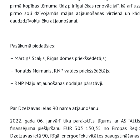
pirmā kopības lēmuma līdz pilnīgai ēkas renovācijai”, kā arī uz
pirmo soli dzīvojamās mājas atjaunošanas virzienā un kā
daudzdzīvokļu ēku atjaunošanai.
Pasākumā piedalīsies:
– Mārtiņš Staķis, Rīgas domes priekšsēdētājs;
– Ronalds Neimanis, RNP valdes priekšsēdētājs;
– RNP Māju atjaunošanas nodaļas pārstāvji.
Par Dzelzavas ielas 90 nama atjaunošanu:
2022. gada 06. janvārī tika parakstīts līgums ar AS “Attīs
finansējuma piešķiršanu EUR 303 130,35 no Eiropas Reģi
Dzelzavas ielā 90, Rīgā, energoefektivitātes paaugstināšana