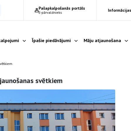
Pašapkalpošanās portāls
Informācijas
E-pārvaldnieks
alpojumi
Īpašie piedāvājumi
Māju atjaunošana
Parādīt apakšizvēlni
Parādīt apakšizvēlni
Pa
svētkiem
tjaunošanas svētkiem